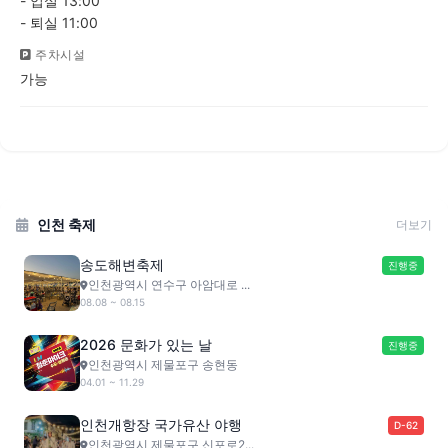
- 입실 13:00
- 퇴실 11:00
주차시설
가능
인천 축제
더보기
송도해변축제
진행중
인천광역시 연수구 아암대로 ...
08.08 ~ 08.15
2026 문화가 있는 날
진행중
인천광역시 제물포구 송현동
04.01 ~ 11.29
인천개항장 국가유산 야행
D-62
인천광역시 제물포구 신포로2...