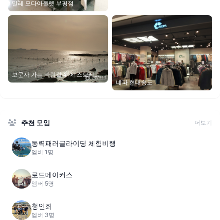
밀레 모다아울렛 부평점
보문사 가는 바람길 위에 스트레스
를 모두 내려놓자
네파 현대송도
추천 모임
더보기
동력패러글라이딩 체험비행
멤버 1명
로드메이커스
멤버 5명
청인회
멤버 3명