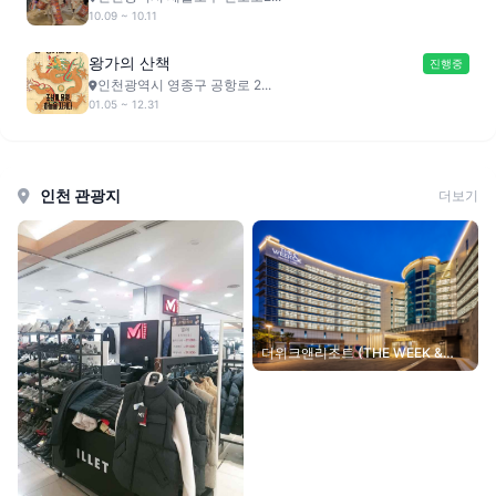
10.09 ~ 10.11
왕가의 산책
진행중
인천광역시 영종구 공항로 2...
01.05 ~ 12.31
인천 관광지
더보기
더위크앤리조트 (THE WEEK &
RESORT)