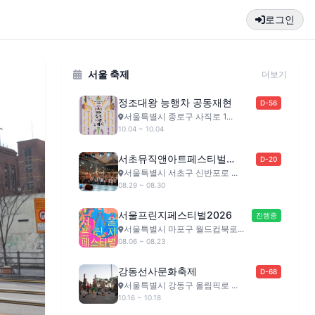
로그인
서울 축제
더보기
정조대왕 능행차 공동재현
D-56
서울특별시 종로구 사직로 1...
10.04 ~ 10.04
서초뮤직앤아트페스티벌
D-20
(SMAF)
서울특별시 서초구 신반포로 ...
08.29 ~ 08.30
서울프린지페스티벌2026
진행중
서울특별시 마포구 월드컵북로...
08.06 ~ 08.23
강동선사문화축제
D-68
서울특별시 강동구 올림픽로 ...
10.16 ~ 10.18