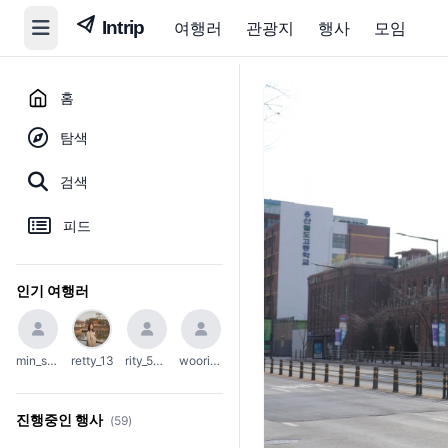
여행러
관광지
행사
모임
홈
탐색
검색
피드
인기 여행러
min_soo_1002
retty_13
rity_5004
woori_654
진행중인 행사
(59)