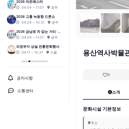
2026 서귀포 원도심 문화페스
티벌
04.11 ~ 10.30
제주
전주한옥마을 전통연희 퍼레
이드-노상놀이야
04.18 ~ 10.31
전북
컬처라운지 경기, 장(場)
04.18 ~ 12.15
경기
한강역사탐방
용산역사박물
04.20 ~ 11.15
서울
0
공지사항
소통센터
소개
문화시설 기본정보
주소