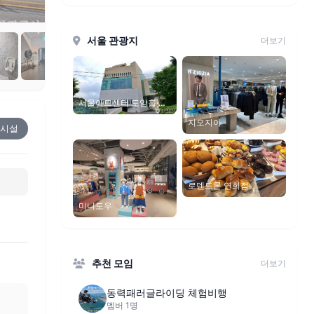
서울 관광지
더보기
서울아트센터 도암홀·도
암갤러리
지오지아
시설
로덴드론 연희점
미니도우
추천 모임
더보기
동력패러글라이딩 체험비행
멤버 1명