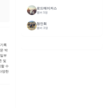
로드메이커스
멤버 5명
청인회
멤버 3명
 기록
문 박
 일부
존 및
식할 수
 다양한