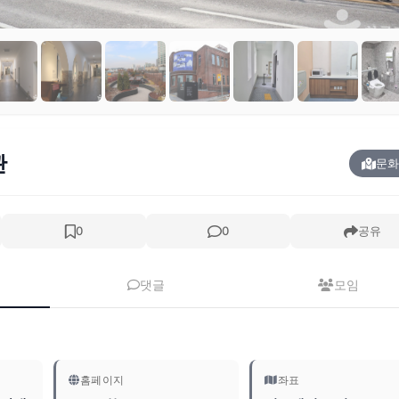
관
문화
0
0
공유
댓글
모임
홈페이지
좌표