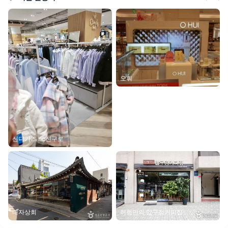
오휘
신디키즈 nc신구로
내자상회
허형만의 압구정커피집