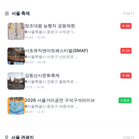
서울 축제
더보기
정조대왕 능행차 공동재현
D-56
서울특별시 종로구 사직로 1...
10.04 ~ 10.04
서초뮤직앤아트페스티벌(SMAF)
D-20
서울특별시 서초구 신반포로 ...
08.29 ~ 08.30
강동선사문화축제
D-68
서울특별시 강동구 올림픽로 ...
10.16 ~ 10.18
2026 서울거리공연 구석구석라이브
진행중
서울특별시 종로구 세종대로 ...
05.01 ~ 12.31
서울 관광지
더보기