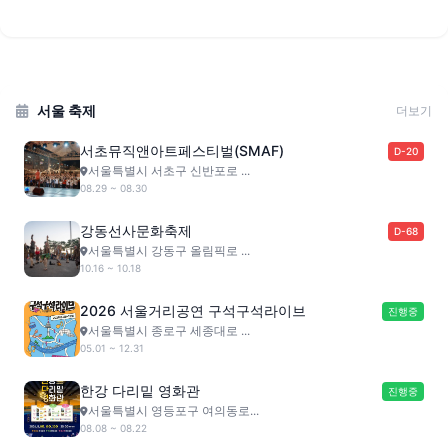
서울 축제
더보기
서초뮤직앤아트페스티벌(SMAF)
D-20
서울특별시 서초구 신반포로 ...
08.29 ~ 08.30
강동선사문화축제
D-68
서울특별시 강동구 올림픽로 ...
10.16 ~ 10.18
2026 서울거리공연 구석구석라이브
진행중
서울특별시 종로구 세종대로 ...
05.01 ~ 12.31
한강 다리밑 영화관
진행중
서울특별시 영등포구 여의동로...
08.08 ~ 08.22