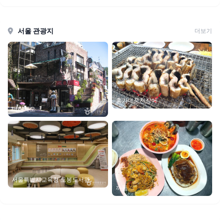
서울 관광지
더보기
홍가네풍천장어
디마떼오
서울특별시교육청 도봉도서관
까폼