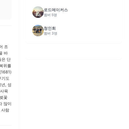
로드메이커스
멤버 5명
청인회
멤버 3명
어 조
을 바
들은 단
 복위를
681)
세우기도
년, 성
 사육
 벚꽃
차 많이
 사람