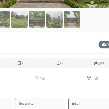
관
0
0
공유
댓글
모임
홈페이지
좌표