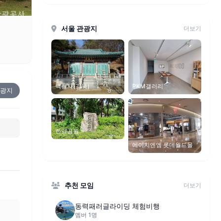
서울 관광지
더보기
PKM갤러리
백련사(강북)
광지
한양공원
에이치엔엠 롯데월드몰
추천 모임
더보기
동력패러글라이딩 체험비행
멤버 1명