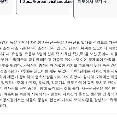
노량진
https://korean.visitseoul.net
지도에서 보기 →
중간의 높은 언덕에 자리한 사육신공원은 사육신묘 일대를 성역으로 가꾸
 조선 세조 2년(1456) 조선의 6대 임금인 단종의 복위를 도모하다 목숨
 하위지, 유성원, 유응부 6명의 신하 즉 사육신(死六臣)을 모신 곳이다. 이
의 숙부인 수양대군이 왕위를 빼앗고 단종을 몰아내자 이에 분개하여 단종의
후를 맞았다. 사육신의 충성심과 장렬한 의기를 추모하기 위해 숙종 7년(1
 정조 6년(1782)에는 신도비를 세워 두었다. 1955년에는 사육신비를 
하여 새롭게 정비하여 충효사상을 기리고자 하였다. 원래의 묘역에는 박팽
만 있었으나 후에 하위지, 유성원, 김문기의 묘도 만들어 함께 모시고 있다.
한 역사관도 운영 중이니 함께 둘러보는 것도 좋다. 사육신공원은 봄이면
, 여름에는 녹음이 시원해서 시민들이 사육신의 충정도 생각할 겸 휴식 
 조망지점에서는 서울의 풍경이 한눈에 내려다 보여 야경을 감상하기 위해
하다.