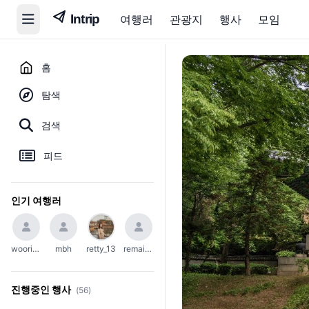
여행러
관광지
행사
모임
홈
탐색
검색
피드
인기 여행러
woori_654
mbh
retty_13
remain_45
진행중인 행사
(56)