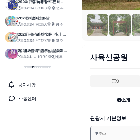
2026 고흥 녹동항 드론쇼
04.04 ~ 10.31
광주
2026 라온페스타
04.04 ~ 11.07
광주
2026 금남로 차 없는 거리 ‘걷
자잉’
04.04 ~ 11.07
광주
2026 서귀포 원도심 문화페스
사육신공원
티벌
04.11 ~ 10.30
제주
0
공지사항
소통센터
소개
관광지 기본정보
주소