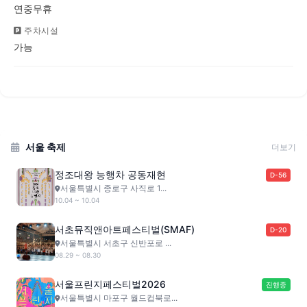
연중무휴
주차시설
가능
서울 축제
더보기
정조대왕 능행차 공동재현
D-56
서울특별시 종로구 사직로 1...
10.04 ~ 10.04
서초뮤직앤아트페스티벌(SMAF)
D-20
서울특별시 서초구 신반포로 ...
08.29 ~ 08.30
서울프린지페스티벌2026
진행중
서울특별시 마포구 월드컵북로...