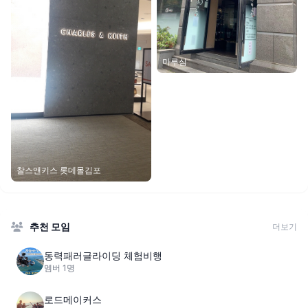
마루심
찰스앤키스 롯데몰김포
추천 모임
더보기
동력패러글라이딩 체험비행
멤버 1명
로드메이커스