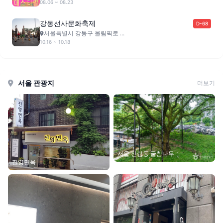
08.06 ~ 08.23
강동선사문화축제
D-68
서울특별시 강동구 올림픽로 ...
10.16 ~ 10.18
서울 관광지
더보기
서울 신림동 굴참나무
진영면옥