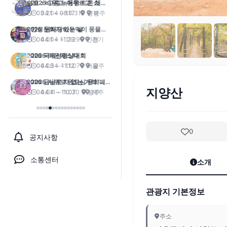
2026 고흥 녹동항 드론쇼
04.04 ~ 10.31
광주
안성 남사당바우덕이 풍물단
상설 공연 ‘곰뱅이텄다’
04.04 ~ 11.29
경기
2026 라온페스타
04.04 ~ 11.07
광주
2026 서귀포 원도심 문화페스
지양산
티벌
04.11 ~ 10.30
제주
0
공지사항
소통센터
소개
관광지 기본정보
주소