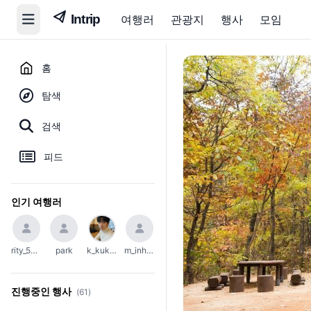
여행러
관광지
행사
모임
홈
탐색
검색
피드
인기 여행러
rity_5004
park
k_kuko1111
m_inho23
진행중인 행사
(61)