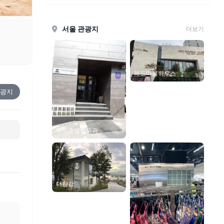
서울 관광지
더보기
레드마블하우스
광지
제이준성형외과
더한강