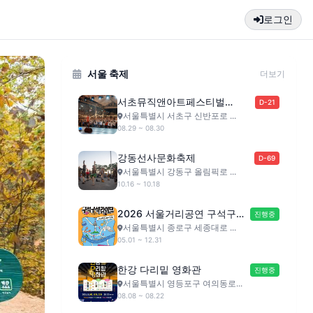
로그인
서울 축제
더보기
서초뮤직앤아트페스티벌
D-21
(SMAF)
서울특별시 서초구 신반포로 ...
08.29 ~ 08.30
강동선사문화축제
D-69
서울특별시 강동구 올림픽로 ...
10.16 ~ 10.18
2026 서울거리공연 구석구석
진행중
라이브
서울특별시 종로구 세종대로 ...
05.01 ~ 12.31
한강 다리밑 영화관
진행중
서울특별시 영등포구 여의동로...
08.08 ~ 08.22