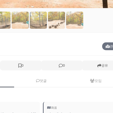
관
0
0
공유
댓글
모임
좌표