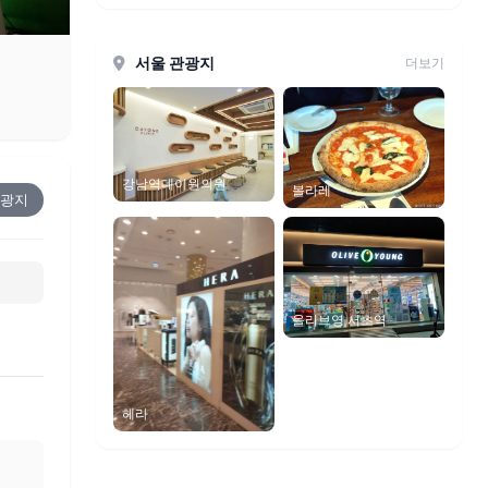
서울 관광지
더보기
강남역데이원의원
볼라레
광지
올리브영 서초역
헤라