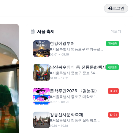
로그인
서울 축제
더보기
한강야경투어
진행중
서울특별시 영등포구 여의동로...
05.01 ~ 09.19
남산봉수의식 등 전통문화행사
진행중
서울특별시 종로구 종로 54...
01.01 ~ 12.31
문학주간2026 〈곁눈질〉
D-41
서울특별시 종로구 대학로 1...
09.16 ~ 09.20
강동선사문화축제
D-71
서울특별시 강동구 올림픽로 ...
10.16 ~ 10.18