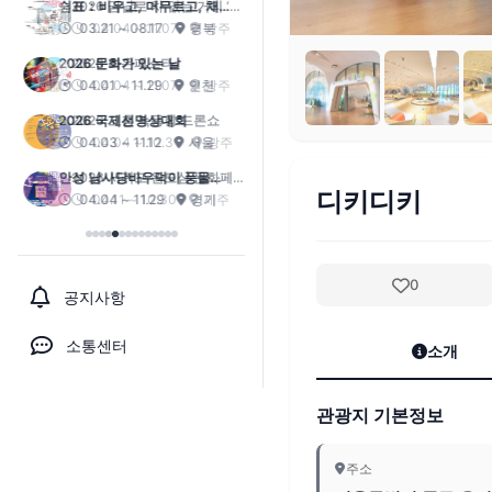
2026 금남로 차 없는 거리 ‘걷
자잉’
04.04 ~ 11.07
광주
2026 라온페스타
04.04 ~ 11.07
광주
2026 고흥 녹동항 드론쇼
04.04 ~ 10.31
광주
2026 서귀포 원도심 문화페스
디키디키
티벌
04.11 ~ 10.30
제주
0
공지사항
소통센터
소개
관광지 기본정보
주소