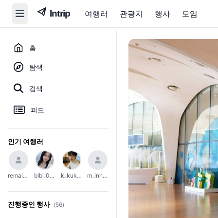
여행러
관광지
행사
모임
홈
탐색
검색
피드
인기 여행러
remain_45
bibi_0203
k_kuko1111
m_inho23
진행중인 행사
(56)