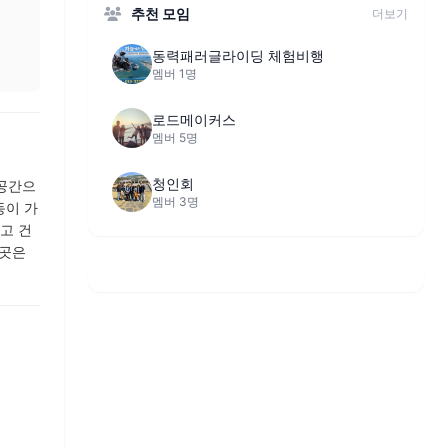
추천 모임
더보기
동력패러글라이딩 체험비행
멤버 1명
로드메이커스
멤버 5명
청인회
 공간으
멤버 3명
동이 가
고 건
이곳은