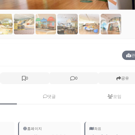
관
0
0
공유
댓글
모임
홈페이지
좌표