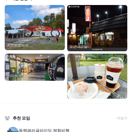
키즈오토파크
오근내닭갈비
이마트 수서
그라운드62(GROUND62)
추천 모임
더보기
동력패러글라이딩 체험비행