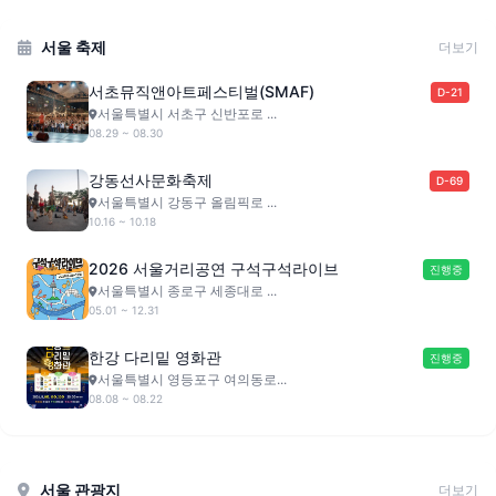
서울 축제
더보기
서초뮤직앤아트페스티벌(SMAF)
D-21
서울특별시 서초구 신반포로 ...
08.29 ~ 08.30
강동선사문화축제
D-69
서울특별시 강동구 올림픽로 ...
10.16 ~ 10.18
2026 서울거리공연 구석구석라이브
진행중
서울특별시 종로구 세종대로 ...
05.01 ~ 12.31
한강 다리밑 영화관
진행중
서울특별시 영등포구 여의동로...
08.08 ~ 08.22
서울 관광지
더보기