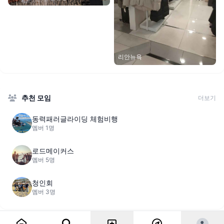
리안뉴욕
추천 모임
더보기
동력패러글라이딩 체험비행
멤버 1명
로드메이커스
멤버 5명
청인회
멤버 3명