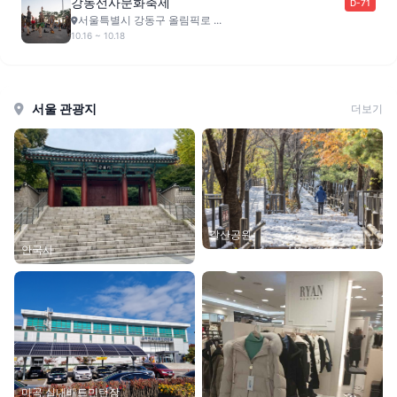
강동선사문화축제
D-71
서울특별시 강동구 올림픽로 ...
10.16 ~ 10.18
서울 관광지
더보기
갈산공원
안국사
마곡 실내배드민턴장