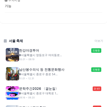
주차시설
가능
서울 축제
더보기
한강야경투어
진행중
서울특별시 영등포구 여의동로...
05.01 ~ 09.19
남산봉수의식 등 전통문화행사
진행중
서울특별시 종로구 종로 54...
01.01 ~ 12.31
문학주간2026 〈곁눈질〉
D-41
서울특별시 종로구 대학로 1...
09.16 ~ 09.20