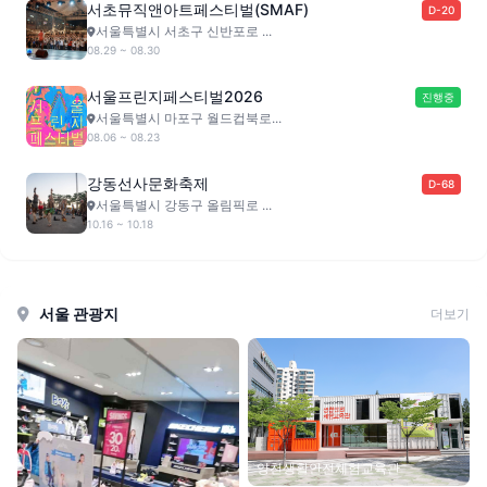
서초뮤직앤아트페스티벌(SMAF)
D-20
서울특별시 서초구 신반포로 ...
08.29 ~ 08.30
서울프린지페스티벌2026
진행중
서울특별시 마포구 월드컵북로...
08.06 ~ 08.23
강동선사문화축제
D-68
서울특별시 강동구 올림픽로 ...
10.16 ~ 10.18
서울 관광지
더보기
양천생활안전체험교육관