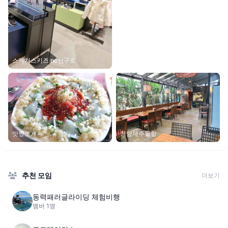
스케쳐스키즈 nc신구로
청담제주물항
맛짱조개
추천 모임
더보기
동력패러글라이딩 체험비행
멤버 1명