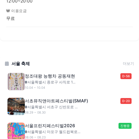
12:00~20:00
이용요금
무료
서울 축제
더보기
정조대왕 능행차 공동재현
D-56
서울특별시 종로구 사직로 1...
10.04 ~ 10.04
서초뮤직앤아트페스티벌(SMAF)
D-20
서울특별시 서초구 신반포로 ...
08.29 ~ 08.30
서울프린지페스티벌2026
진행중
서울특별시 마포구 월드컵북로...
08.06 ~ 08.23