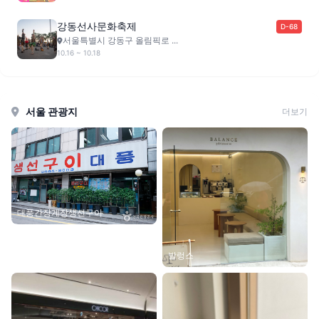
강동선사문화축제
D-68
서울특별시 강동구 올림픽로 ...
10.16 ~ 10.18
서울 관광지
더보기
대풍간장게장생선구이
발렁스