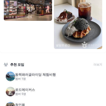
시코르 용산아이파크
널담은공간
추천 모임
더보기
동력패러글라이딩 체험비행
멤버 1명
로드메이커스
멤버 5명
청인회