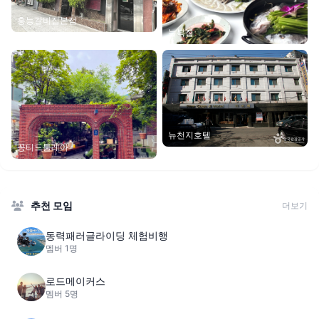
홍능갈비집본점
늘복집
뉴천지호텔
꽁티드툴레아
추천 모임
더보기
동력패러글라이딩 체험비행
멤버 1명
로드메이커스
멤버 5명