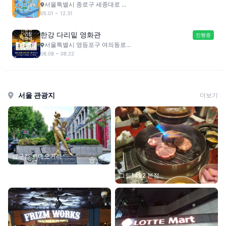
서울특별시 종로구 세종대로 ...
05.01 ~ 12.31
한강 다리밑 영화관
진행중
서울특별시 영등포구 여의동로...
08.08 ~ 08.22
서울 관광지
더보기
압구정 로데오거리
그릴1492 본점