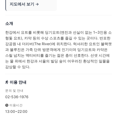
지도에서 보기 →
소개
한강에서 요트를 비롯해 딩기요트(엔진과 선실이 없는 1~3인용 소
형돛 요트), 카약 등의 수상 스포츠를 즐길 수 있는 곳이다. 반포한
강공원 내 더리버(The River)에 위치한다. 럭셔리한 요트인 블랙캣
과 블루진은 가족 단위 방문객에게 인기이며 딩기요트와 카약은
스릴 넘치는 액티비티를 즐기는 젊은 층이 선호한다. 선셋 시간에
는 물 위에서 한강과 서울의 빌딩 숲이 어우러진 환상적인 일몰을
감상할 수 있다.
이용 안내
문의 및 안내
02-536-1976
이용시간
13:00~22:00