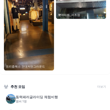
롯데마트_서초점
프리즘웍스 건대커먼그라운드
추천 모임
더보기
동력패러글라이딩 체험비행
멤버 1명