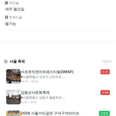
쉬는날
매주 월요일
주차시설
불가능
서울 축제
더보기
서초뮤직앤아트페스티벌(SMAF)
D-20
서울특별시 서초구 신반포로 ...
08.29 ~ 08.30
강동선사문화축제
D-68
서울특별시 강동구 올림픽로 ...
10.16 ~ 10.18
2026 서울거리공연 구석구석라이브
진행중