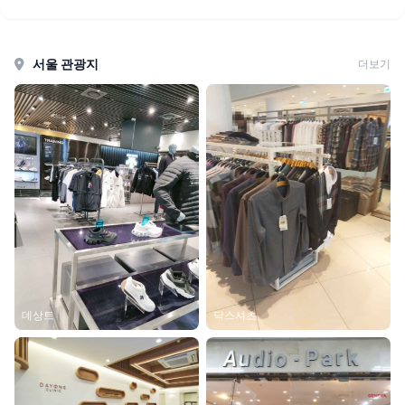
서울 관광지
더보기
데상트
닥스셔츠