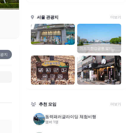
서울 관광지
더보기
올리브영 공덕역
여의도한강공원 멀티프
라자
광지
오동근린공원 유아숲체
양연화로
험장
추천 모임
더보기
동력패러글라이딩 체험비행
멤버 1명