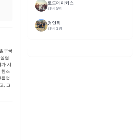
로드메이커스
멤버 5명
청인회
멤버 3명
항일구국
 설립
의가 시
 찬조
만들었
고, 그