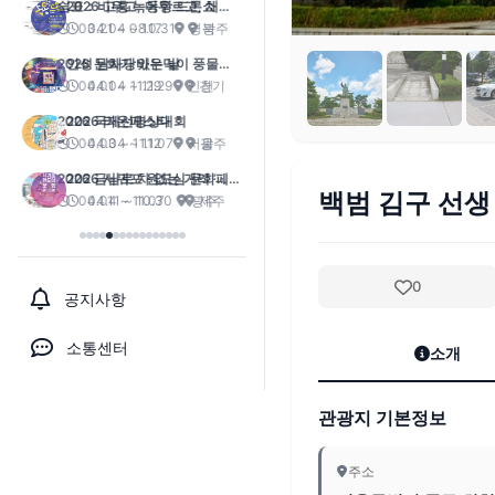
2026 고흥 녹동항 드론쇼
04.04 ~ 10.31
광주
안성 남사당바우덕이 풍물단
상설 공연 ‘곰뱅이텄다’
04.04 ~ 11.29
경기
2026 라온페스타
04.04 ~ 11.07
광주
2026 서귀포 원도심 문화페스
백범 김구 선생
티벌
04.11 ~ 10.30
제주
0
공지사항
소통센터
소개
관광지 기본정보
주소