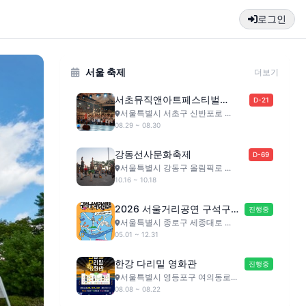
로그인
서울 축제
더보기
서초뮤직앤아트페스티벌
D-21
(SMAF)
서울특별시 서초구 신반포로 ...
08.29 ~ 08.30
강동선사문화축제
D-69
서울특별시 강동구 올림픽로 ...
10.16 ~ 10.18
2026 서울거리공연 구석구석
진행중
라이브
서울특별시 종로구 세종대로 ...
05.01 ~ 12.31
한강 다리밑 영화관
진행중
서울특별시 영등포구 여의동로...
08.08 ~ 08.22