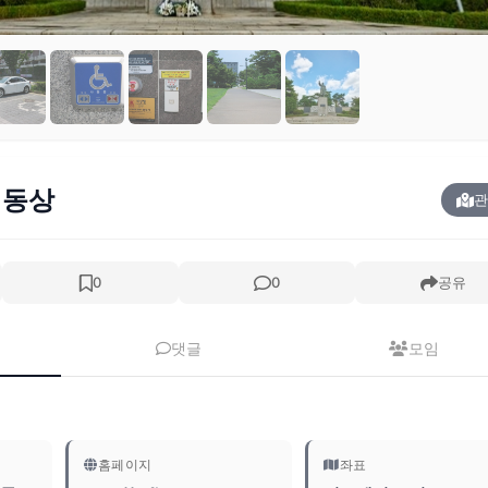
 동상
관
0
0
공유
댓글
모임
홈페이지
좌표