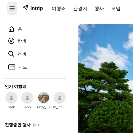
여행러
관광지
행사
모임
홈
탐색
검색
피드
인기 여행러
park
mbh
retty_13
m_inho23
진행중인 행사
(61)