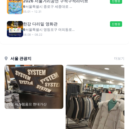
2026 서울거리공연 구석구석라이브
진행중
서울특별시 종로구 세종대로 ...
05.01 ~ 12.31
한강 다리밑 영화관
진행중
서울특별시 영등포구 여의동로...
08.08 ~ 08.22
서울 관광지
더보기
한섬 시스템옴므 현대가산