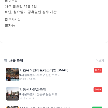
쉬는날
매주 월요일 / 1월 1일
※ 단, 월요일이 공휴일인 경우 개관
주차시설
불가능
서울 축제
더보기
서초뮤직앤아트페스티벌(SMAF)
D-21
서울특별시 서초구 신반포로 ...
08.29 ~ 08.30
강동선사문화축제
D-69
서울특별시 강동구 올림픽로 ...
10.16 ~ 10.18