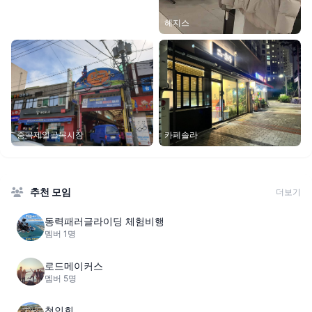
헤지스
중곡제일골목시장
카페솔라
추천 모임
더보기
동력패러글라이딩 체험비행
멤버 1명
로드메이커스
멤버 5명
청인회