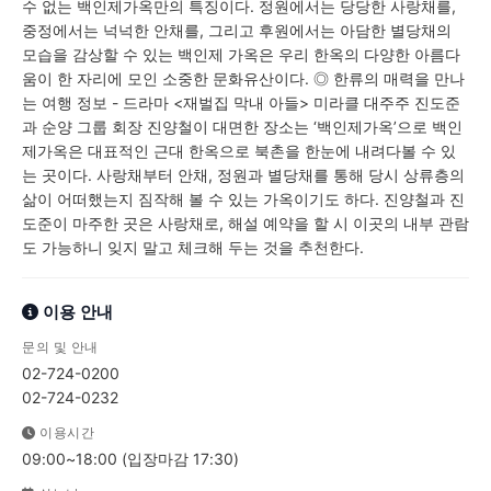
수 없는 백인제가옥만의 특징이다. 정원에서는 당당한 사랑채를,
중정에서는 넉넉한 안채를, 그리고 후원에서는 아담한 별당채의
모습을 감상할 수 있는 백인제 가옥은 우리 한옥의 다양한 아름다
움이 한 자리에 모인 소중한 문화유산이다. ◎ 한류의 매력을 만나
는 여행 정보 - 드라마 <재벌집 막내 아들> 미라클 대주주 진도준
과 순양 그룹 회장 진양철이 대면한 장소는 ‘백인제가옥’으로 백인
제가옥은 대표적인 근대 한옥으로 북촌을 한눈에 내려다볼 수 있
는 곳이다. 사랑채부터 안채, 정원과 별당채를 통해 당시 상류층의
삶이 어떠했는지 짐작해 볼 수 있는 가옥이기도 하다. 진양철과 진
도준이 마주한 곳은 사랑채로, 해설 예약을 할 시 이곳의 내부 관람
도 가능하니 잊지 말고 체크해 두는 것을 추천한다.
이용 안내
문의 및 안내
02-724-0200
02-724-0232
이용시간
09:00~18:00 (입장마감 17:30)