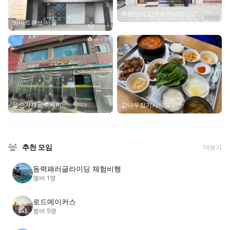
허형만의 압구정커피집
화이트큐브 서울
응순가재골수제비
감나무집기사식당
추천 모임
더보기
동력패러글라이딩 체험비행
멤버 1명
로드메이커스
멤버 5명