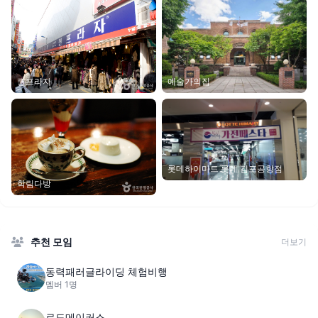
퀸프라자
예술가의집
롯데하이마트 롯데 김포공항점
학림다방
추천 모임
더보기
동력패러글라이딩 체험비행
멤버 1명
로드메이커스