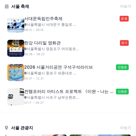
서울 축제
더보기
서대문독립민주축제
D-8
서울특별시 서대문구 통일로 ...
08.15 ~ 08.16
한강 다리밑 영화관
D-1
서울특별시 영등포구 여의동로...
08.08 ~ 08.22
2026 서울거리공연 구석구석라이브
진행중
서울특별시 종로구 세종대로 ...
05.01 ~ 12.31
컨템포러리 아티스트 프로젝트 《이완 - 나는 쓴
진행중
다》
서울특별시 서초구 남부순환로...
07.17 ~ 09.27
서울 관광지
더보기