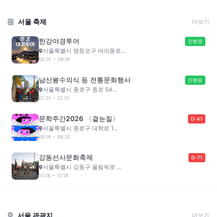
서울 축제
더보기
한강야경투어
진행중
서울특별시 영등포구 여의동로...
05.01 ~ 09.19
남산봉수의식 등 전통문화행사
진행중
서울특별시 종로구 종로 54...
01.01 ~ 12.31
문학주간2026 〈곁눈질〉
D-41
서울특별시 종로구 대학로 1...
09.16 ~ 09.20
강동선사문화축제
D-71
서울특별시 강동구 올림픽로 ...
10.16 ~ 10.18
서울 관광지
더보기