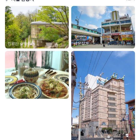
인왕산 숲속쉼터
세운상가
목금