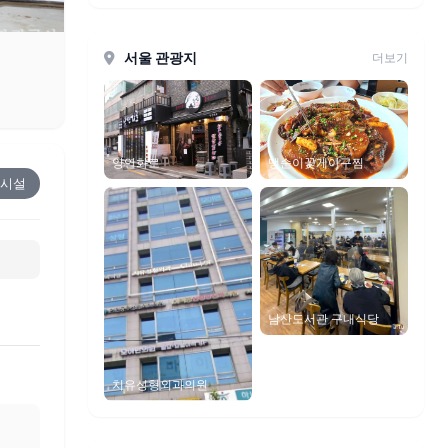
서울 관광지
더보기
맹순이꽃게아구찜
양연화로
시설
남산도서관 구내식당
치유성형외과의원