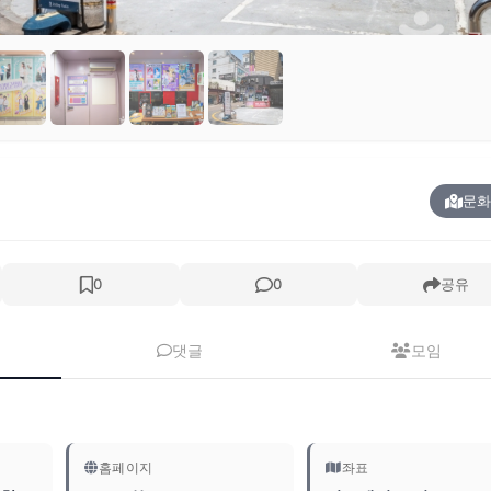
문화
0
0
공유
댓글
모임
홈페이지
좌표