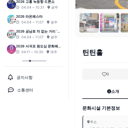
2026 고흥 녹동항 드론쇼
04.04 ~ 10.31
광주
2026 라온페스타
04.04 ~ 11.07
광주
2026 금남로 차 없는 거리 ‘걷
자잉’
04.04 ~ 11.07
광주
2026 서귀포 원도심 문화페스
틴틴홀
티벌
04.11 ~ 10.30
제주
0
공지사항
소통센터
소개
문화시설 기본정보
주소