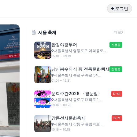
로그인
서울 축제
더보기
한강야경투어
진행중
서울특별시 영등포구 여의동로...
05.01 ~ 09.19
남산봉수의식 등 전통문화행사
진행중
서울특별시 종로구 종로 54...
01.01 ~ 12.31
문학주간2026 〈곁눈질〉
D-41
서울특별시 종로구 대학로 1...
09.16 ~ 09.20
강동선사문화축제
D-71
서울특별시 강동구 올림픽로 ...
10.16 ~ 10.18