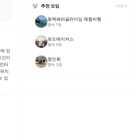
추천 모임
더보기
동력패러글라이딩 체험비행
멤버 1명
로드메이커스
멤버 5명
에 있
시간이
청인회
 인터
멤버 3명
 위치
수 있