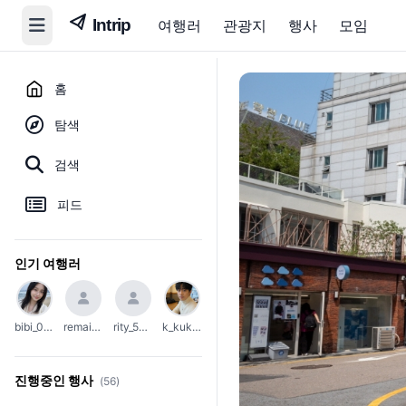
여행러
관광지
행사
모임
홈
탐색
검색
피드
인기 여행러
bibi_0203
remain_45
rity_5004
k_kuko1111
진행중인 행사
(56)