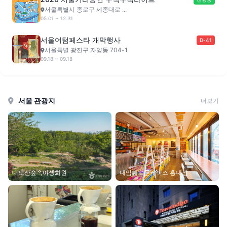
서울특별시 종로구 세종대로 ...
05.01 ~ 12.31
서울어텀페스타 개막행사
D-41
서울특별 광진구 자양동 704-1
09.18 ~ 09.18
서울 관광지
더보기
대모산숲속야생화원
내맘대로폰케이스 홍대점