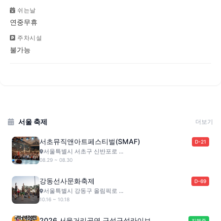
쉬는날
연중무휴
주차시설
불가능
서울 축제
더보기
서초뮤직앤아트페스티벌(SMAF)
D-21
서울특별시 서초구 신반포로 ...
08.29 ~ 08.30
강동선사문화축제
D-69
서울특별시 강동구 올림픽로 ...
10.16 ~ 10.18
2026 서울거리공연 구석구석라이브
진행중