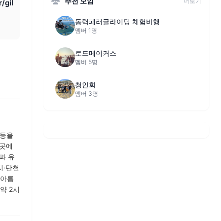
추천 모임
더보기
r/gil
동력패러글라이딩 체험비행
멤버 1명
로드메이커스
멤버 5명
청인회
멤버 3명
 등을
곳곳에
과 유
지·탄천
 아름
약 2시