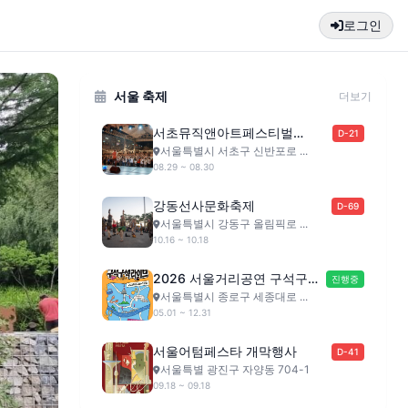
로그인
서울 축제
더보기
서초뮤직앤아트페스티벌
D-21
(SMAF)
서울특별시 서초구 신반포로 ...
08.29 ~ 08.30
강동선사문화축제
D-69
서울특별시 강동구 올림픽로 ...
10.16 ~ 10.18
2026 서울거리공연 구석구석
진행중
라이브
서울특별시 종로구 세종대로 ...
05.01 ~ 12.31
서울어텀페스타 개막행사
D-41
서울특별 광진구 자양동 704-1
09.18 ~ 09.18