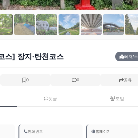
코스] 장지·탄천코스
레저/
0
0
공유
댓글
모임
전화번호
홈페이지