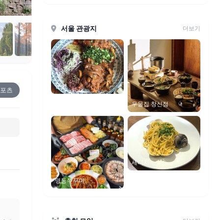
서울 관광지
더보기
온량
스포츠
우물집 창신점
세디치
명동쭈꾸미