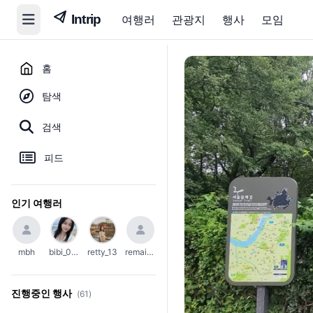
여행러
관광지
행사
모임
홈
탐색
검색
피드
인기 여행러
mbh
bibi_0203
retty_13
remain_45
진행중인 행사
(61)