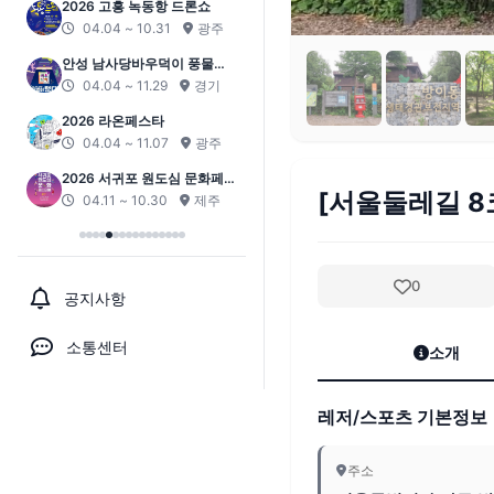
2026 고흥 녹동항 드론쇼
04.04 ~ 10.31
광주
안성 남사당바우덕이 풍물단
상설 공연 ‘곰뱅이텄다’
04.04 ~ 11.29
경기
2026 라온페스타
04.04 ~ 11.07
광주
2026 서귀포 원도심 문화페스
[서울둘레길 8
티벌
04.11 ~ 10.30
제주
0
공지사항
소통센터
소개
레저/스포츠 기본정보
주소