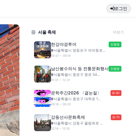
로그인
서울 축제
더보기
한강야경투어
진행중
서울특별시 영등포구 여의동로...
05.01 ~ 09.19
남산봉수의식 등 전통문화행사
진행중
서울특별시 종로구 종로 54...
01.01 ~ 12.31
문학주간2026 〈곁눈질〉
D-41
서울특별시 종로구 대학로 1...
09.16 ~ 09.20
강동선사문화축제
D-71
서울특별시 강동구 올림픽로 ...
10.16 ~ 10.18