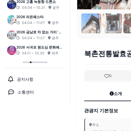
2026 고흥 녹동항 드론쇼
04.04 ~ 10.31
광주
2026 라온페스타
04.04 ~ 11.07
광주
2026 금남로 차 없는 거리 ‘걷
자잉’
04.04 ~ 11.07
광주
2026 서귀포 원도심 문화페스
북촌전통발효공
티벌
04.11 ~ 10.30
제주
0
공지사항
소통센터
소개
관광지 기본정보
주소