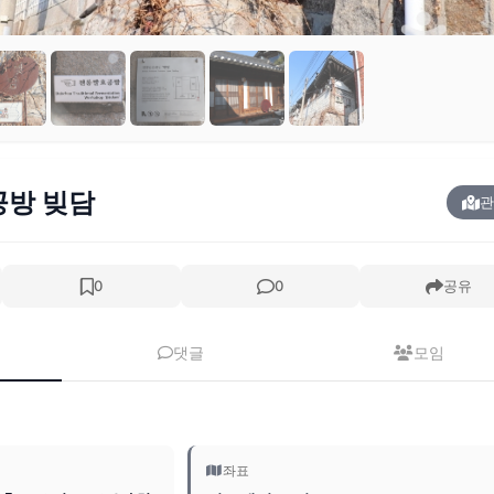
방 빚담
관
0
0
공유
댓글
모임
좌표