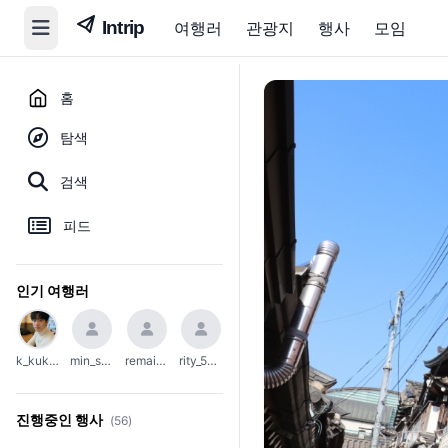
여행러
관광지
행사
모임
홈
탐색
검색
피드
인기 여행러
k_kuko1111
min_soo_1002
remain_45
rity_5004
진행중인 행사
(56)