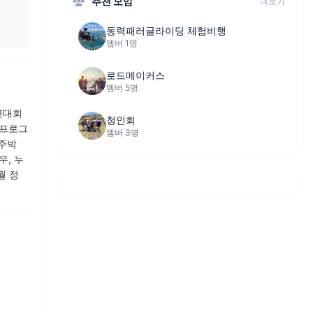
추천 모임
더보기
동력패러글라이딩 체험비행
멤버 1명
로드메이커스
멤버 5명
연대회
청인회
 프로그
멤버 3명
 주박
우, 누
월 정