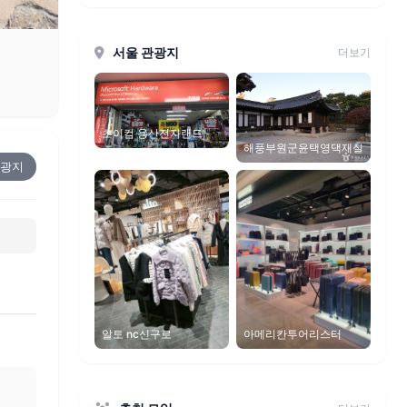
서울 관광지
더보기
초이컴 용산전자랜드
해풍부원군윤택영댁재실
광지
알토 nc신구로
아메리칸투어리스터