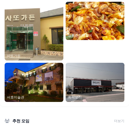
정통춘천닭갈비
사또가든
서호미술관
희락보리
추천 모임
더보기