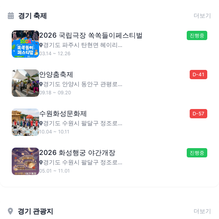
경기 축제
더보기
2026 국립극장 쏙쏙들이페스티벌
진행중
경기도 파주시 탄현면 헤이리...
03.14 ~ 12.26
안양춤축제
D-41
경기도 안양시 동안구 관평로...
09.18 ~ 09.20
수원화성문화제
D-57
경기도 수원시 팔달구 정조로...
10.04 ~ 10.11
2026 화성행궁 야간개장
진행중
경기도 수원시 팔달구 정조로...
05.01 ~ 11.01
경기 관광지
더보기