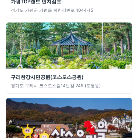
가평TOP랜드 번지점프
경기도 가평군 가평읍 북한강변로 1044-15
구리한강시민공원(코스모스공원)
경기도 구리시 코스모스길14번길 249 (토평동)