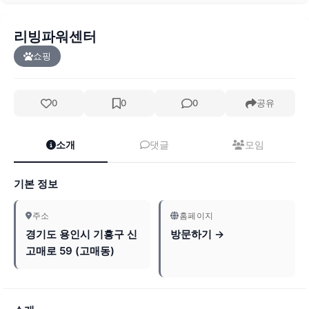
리빙파워센터
쇼핑
0
0
0
공유
소개
댓글
모임
기본 정보
주소
홈페이지
경기도 용인시 기흥구 신
방문하기 →
고매로 59 (고매동)