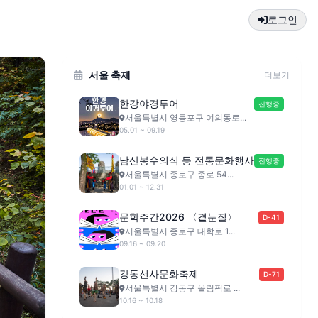
로그인
서울 축제
더보기
한강야경투어
진행중
서울특별시 영등포구 여의동로...
05.01 ~ 09.19
남산봉수의식 등 전통문화행사
진행중
서울특별시 종로구 종로 54...
01.01 ~ 12.31
문학주간2026 〈곁눈질〉
D-41
서울특별시 종로구 대학로 1...
09.16 ~ 09.20
강동선사문화축제
D-71
서울특별시 강동구 올림픽로 ...
10.16 ~ 10.18