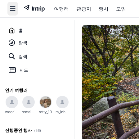
여행러
관광지
행사
모임
홈
탐색
검색
피드
인기 여행러
woori_654
remain_45
retty_13
m_inho23
진행중인 행사
(56)