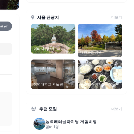
서울 관광지
더보기
관광
미타사(강서)
대현문화공원
상명대학교 박물관
원조할아버지손두부
추천 모임
더보기
동력패러글라이딩 체험비행
멤버 1명