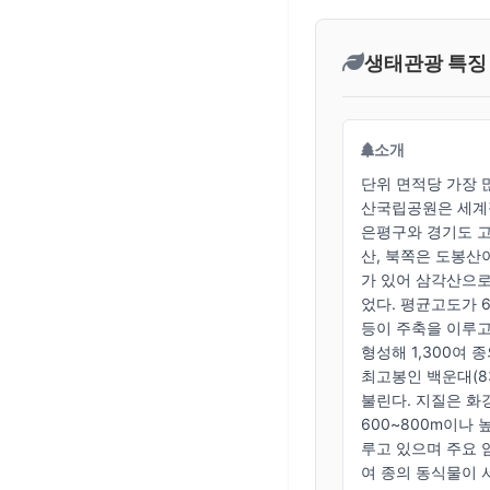
생태관광 특징
소개
단위 면적당 가장 
산국립공원은 세계적
은평구와 경기도 고
산, 북쪽은 도봉산
가 있어 삼각산으로
었다. 평균고도가 
등이 주축을 이루고
형성해 1,300여 
최고봉인 백운대(8
불린다. 지질은 화
600~800m이나
루고 있으며 주요 
여 종의 동식물이 