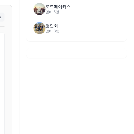
로드메이커스
멤버 5명
m
청인회
멤버 3명