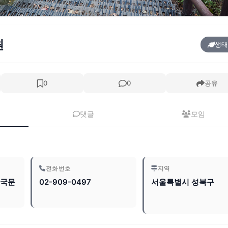
원
생태
0
0
공유
댓글
모임
전화번호
지역
보국문
02-909-0497
서울특별시 성북구