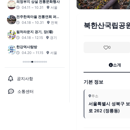
의정부지 상설 전통문화행사
04.11 ~ 10.31
서울
전주한옥마을 전통연희 퍼레
이드-노상놀이야
04.18 ~ 10.31
전북
북한산국립공
컬처라운지 경기, 장(場)
04.18 ~ 12.15
경기
한강역사탐방
0
04.20 ~ 11.15
서울
소개
공지사항
기본 정보
소통센터
주소
서울특별시 성북구 
로 262 (정릉동)