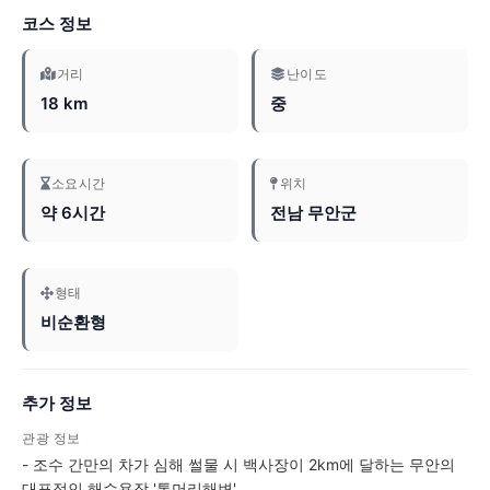
코스 정보
거리
난이도
18 km
중
소요시간
위치
약 6시간
전남 무안군
형태
비순환형
추가 정보
관광 정보
- 조수 간만의 차가 심해 썰물 시 백사장이 2km에 달하는 무안의
대표적인 해수욕장 '톱머리해변'