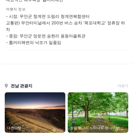
여행자 정보
- 시점: 무안군 청계면 도림리 청계면복합센터
교통편) 무안터미널에서 200번 버스 승차 '목포대학교' 정류장 하
차
- 종점: 무안군 망운면 송현리 용동마을회관
- 톱머리해변의 낙조가 일품임
전남 관광지
더보기
함평 향교리 느티나무·팽나무·개서
대한다원
어나무 숲