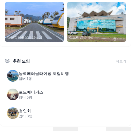
진도해양생태관
강진청자촌오토캠핑장
추천 모임
더보기
동력패러글라이딩 체험비행
멤버 1명
로드메이커스
멤버 5명
청인회
멤버 3명