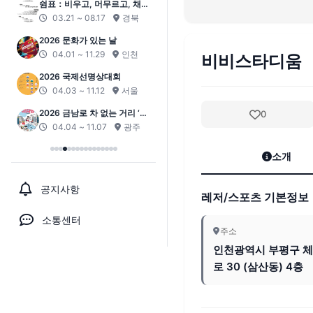
쉼표：비우고, 머무르고, 채우
안성 남사당바우덕이 풍물단
는
상설 공연 ‘곰뱅이텄다’
03.21 ~ 08.17
04.04 ~ 11.29
경북
경기
2026 문화가 있는 날
2026 라온페스타
04.01 ~ 11.29
04.04 ~ 11.07
인천
광주
비비스타디움
2026 국제선명상대회
2026 고흥 녹동항 드론쇼
04.03 ~ 11.12
04.04 ~ 10.31
서울
광주
2026 금남로 차 없는 거리 ‘걷
2026 서귀포 원도심 문화페스
0
자잉’
티벌
04.04 ~ 11.07
04.11 ~ 10.30
광주
제주
소개
공지사항
레저/스포츠 기본정보
소통센터
주소
인천광역시 부평구 
로 30 (삼산동) 4층