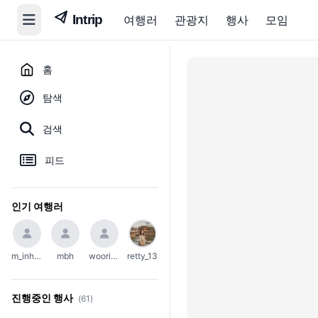
여행러
관광지
행사
모임
홈
탐색
검색
피드
인기 여행러
m_inho23
mbh
woori_654
retty_13
진행중인 행사
(61)