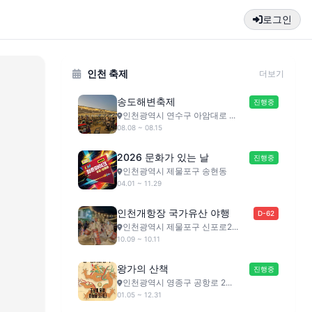
로그인
인천 축제
더보기
송도해변축제
진행중
인천광역시 연수구 아암대로 ...
08.08 ~ 08.15
2026 문화가 있는 날
진행중
인천광역시 제물포구 송현동
04.01 ~ 11.29
인천개항장 국가유산 야행
D-62
인천광역시 제물포구 신포로2...
10.09 ~ 10.11
왕가의 산책
진행중
인천광역시 영종구 공항로 2...
01.05 ~ 12.31