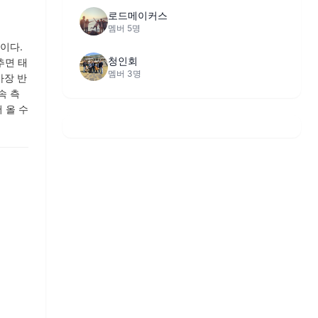
로드메이커스
멤버 5명
이다.
청인회
추면 태
멤버 3명
가장 반
속 측
 올 수