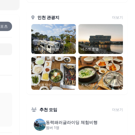
인천 관광지
더보기
스포츠
네스트호텔
강화카라반해변
조박사소머리국밥 청라
신계동장어
본점
추천 모임
더보기
동력패러글라이딩 체험비행
멤버 1명