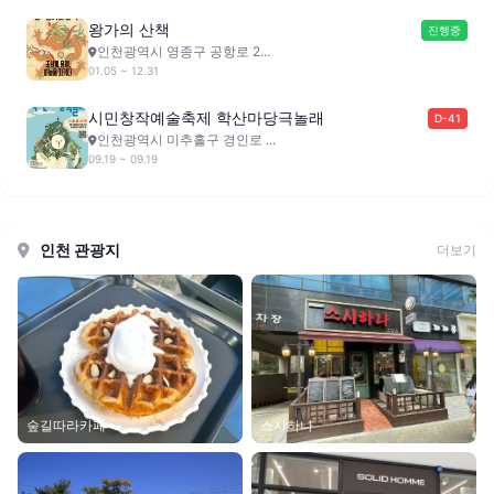
왕가의 산책
진행중
인천광역시 영종구 공항로 2...
01.05 ~ 12.31
시민창작예술축제 학산마당극놀래
D-41
인천광역시 미추홀구 경인로 ...
09.19 ~ 09.19
인천 관광지
더보기
숲길따라카페
스시하나