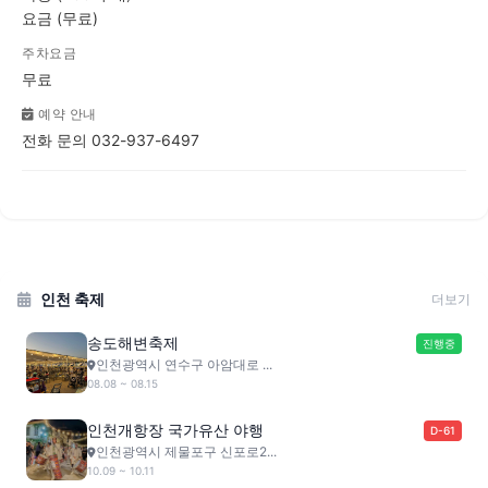
요금 (무료)
주차요금
무료
예약 안내
전화 문의 032-937-6497
인천 축제
더보기
송도해변축제
진행중
인천광역시 연수구 아암대로 ...
08.08 ~ 08.15
인천개항장 국가유산 야행
D-61
인천광역시 제물포구 신포로2...
10.09 ~ 10.11