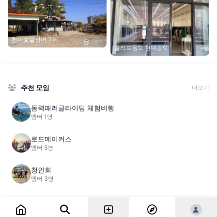
천미숯불장어구이
쏠리드옴므 현대송도
추천 모임
더보기
동력패러글라이딩 체험비행
멤버 1명
로드메이커스
멤버 5명
청인회
멤버 3명