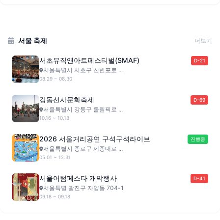
서울 축제
더보기
서초뮤직앤아트페스티벌(SMAF)
D-21
서울특별시 서초구 신반포로 ...
08.29 ~ 08.30
강동선사문화축제
D-69
서울특별시 강동구 올림픽로 ...
10.16 ~ 10.18
2026 서울거리공연 구석구석라이브
진행중
서울특별시 종로구 세종대로 ...
05.01 ~ 12.31
서울어텀페스타 개막행사
D-41
서울특별 광진구 자양동 704-1
09.18 ~ 09.18