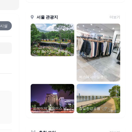
서울 관광지
더보기
시설
수락 휴(수락산 동막골
자연휴양림)
써스데이아일랜드
잠실한강공원
프레이저 플레이스 남대
문 서울