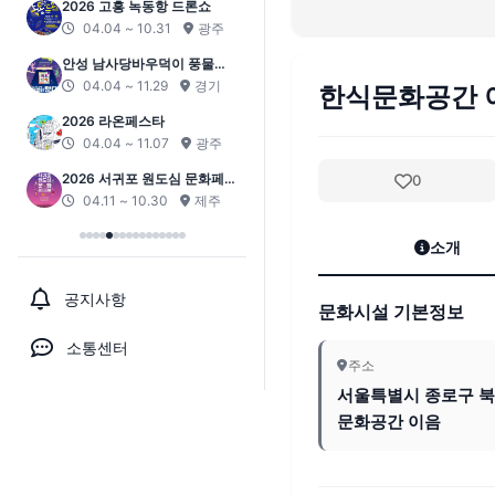
2026 고흥 녹동항 드론쇼
04.04 ~ 10.31
광주
안성 남사당바우덕이 풍물단
상설 공연 ‘곰뱅이텄다’
04.04 ~ 11.29
경기
한식문화공간 
2026 라온페스타
04.04 ~ 11.07
광주
2026 서귀포 원도심 문화페스
0
티벌
04.11 ~ 10.30
제주
소개
공지사항
문화시설 기본정보
소통센터
주소
서울특별시 종로구 북촌
문화공간 이음