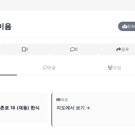
이음
문화
0
0
공유
댓글
모임
좌표
로 18 (재동) 한식
지도에서 보기 →