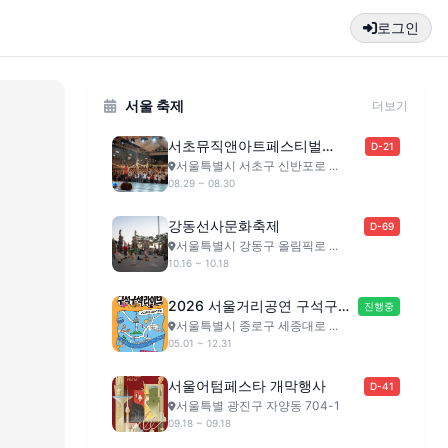
로그인
서울 축제
더보기
서초뮤직앤아트페스티벌
D-21
(SMAF)
서울특별시 서초구 신반포로 ...
08.29 ~ 08.30
강동선사문화축제
D-69
서울특별시 강동구 올림픽로 ...
10.16 ~ 10.18
2026 서울거리공연 구석구석
진행중
라이브
서울특별시 종로구 세종대로 ...
05.01 ~ 12.31
서울어텀페스타 개막행사
D-41
서울특별 광진구 자양동 704-1
09.18 ~ 09.18