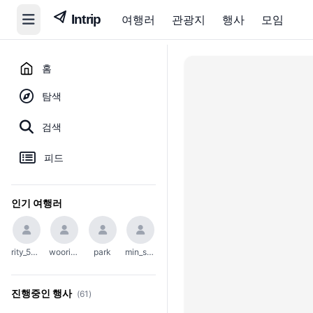
여행러
관광지
행사
모임
홈
탐색
검색
피드
인기 여행러
rity_5004
woori_654
park
min_soo_1002
진행중인 행사
(61)