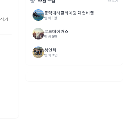
추천 모임
더보기
동력패러글라이딩 체험비행
멤버 1명
한식의
로드메이커스
멤버 5명
청인회
멤버 3명