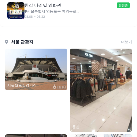
한강 다리밑 영화관
진행중
서울특별시 영등포구 여의동로...
08.08 ~ 08.22
서울 관광지
더보기
서울월드컵경기장
올젠