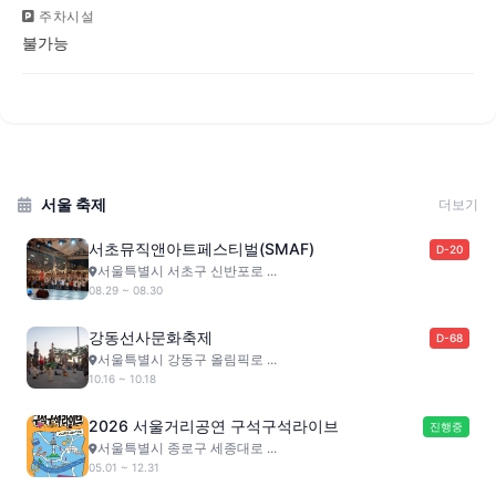
주차시설
불가능
서울 축제
더보기
서초뮤직앤아트페스티벌(SMAF)
D-20
서울특별시 서초구 신반포로 ...
08.29 ~ 08.30
강동선사문화축제
D-68
서울특별시 강동구 올림픽로 ...
10.16 ~ 10.18
2026 서울거리공연 구석구석라이브
진행중
서울특별시 종로구 세종대로 ...
05.01 ~ 12.31