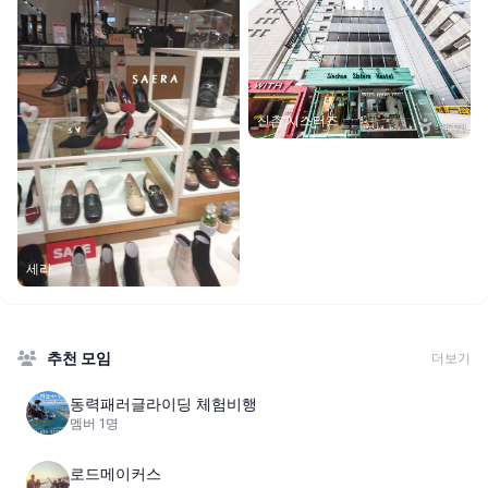
신촌 시스터즈
세라
추천 모임
더보기
동력패러글라이딩 체험비행
멤버 1명
로드메이커스