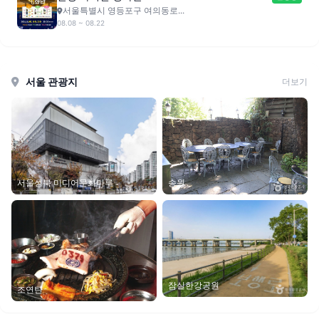
서울특별시 영등포구 여의동로...
08.08 ~ 08.22
서울 관광지
더보기
송원
서울성북 미디어문화마루
잠실한강공원
조연탄