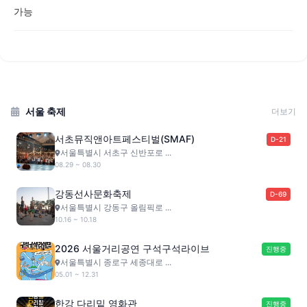
가능
서울 축제
더보기
서초뮤직앤아트페스티벌(SMAF)
D-21
서울특별시 서초구 신반포로 ...
08.29 ~ 08.30
강동선사문화축제
D-69
서울특별시 강동구 올림픽로 ...
10.16 ~ 10.18
2026 서울거리공연 구석구석라이브
진행중
서울특별시 종로구 세종대로 ...
05.01 ~ 12.31
한강 다리밑 영화관
진행중