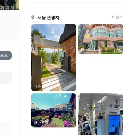
서울 관광지
더보기
유나이티드갤러리
스포츠
메종 한남
어반우드