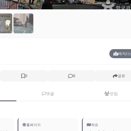
레저/
0
0
공유
댓글
모임
홈페이지
좌표