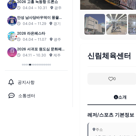
2026 고흥 녹동항 드론쇼
04.04 ~ 10.31
광주
안성 남사당바우덕이 풍물단
상설 공연 ‘곰뱅이텄다’
04.04 ~ 11.29
경기
2026 라온페스타
04.04 ~ 11.07
광주
2026 서귀포 원도심 문화페스
신림체육센터
티벌
04.11 ~ 10.30
제주
0
공지사항
소통센터
소개
레저/스포츠 기본정보
주소