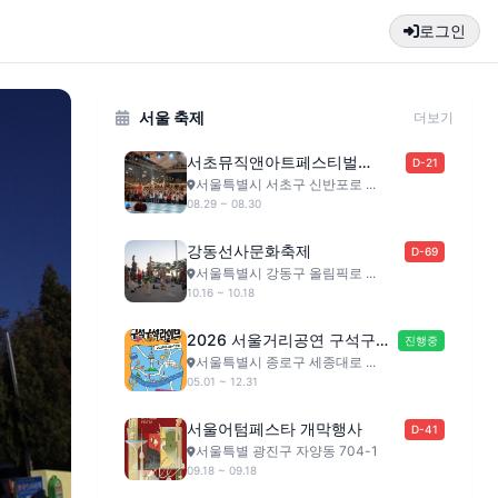
로그인
서울 축제
더보기
서초뮤직앤아트페스티벌
D-21
(SMAF)
서울특별시 서초구 신반포로 ...
08.29 ~ 08.30
강동선사문화축제
D-69
서울특별시 강동구 올림픽로 ...
10.16 ~ 10.18
2026 서울거리공연 구석구석
진행중
라이브
서울특별시 종로구 세종대로 ...
05.01 ~ 12.31
서울어텀페스타 개막행사
D-41
서울특별 광진구 자양동 704-1
09.18 ~ 09.18