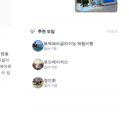
디스커버리 키즈
추천 모임
더보기
동력패러글라이딩 체험비행
멤버 1명
그램을
시설이
로드메이커스
 에어로
멤버 5명
 수 있
청인회
멤버 3명