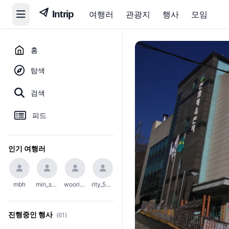
여행러
관광지
행사
모임
홈
탐색
검색
피드
인기 여행러
mbh
min_soo_1002
woori_654
rity_5004
진행중인 행사
(61)